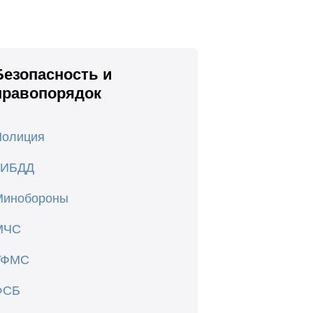
Безопасность и
правопорядок
Полиция
ГИБДД
Минобороны
МЧС
УФМС
ФСБ