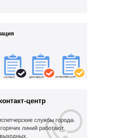
мация
контакт-центр
испетчерские службы города
горячих линий работают
 выходных.