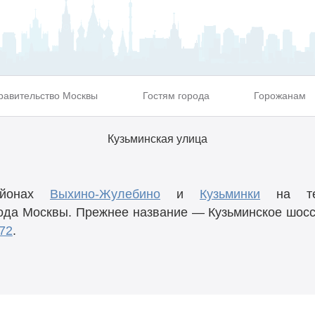
равительство Москвы
Гостям города
Горожанам
Кузьминская улица
айонах
Выхино-Жулебино
и
Кузьминки
на те
ода Москвы. Прежнее название — Кузьминское шоссе
72
.