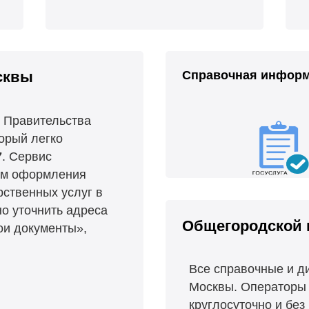
сквы
Справочная инфор
 Правительства
орый легко
7
. Сервис
ам оформления
рственных услуг в
о уточнить адреса
Общегородской 
ои документы»,
Все справочные и д
Москвы. Операторы 
круглосуточно и без