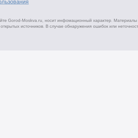
ользования
те Gorod-Moskva.ru, носит инфомационный характер. Материалы 
открытых источников. В случае обнаружения ошибок или неточнос